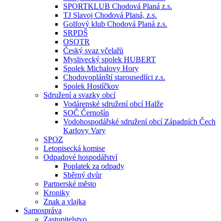
SPORTKLUB Chodová Planá z.s.
TJ Slavoj Chodová Planá, z.s.
Golfový klub Chodová Planá z.s.
SRPDŠ
OSOTR
Český svaz včelařů
Myslivecký spolek HUBERT
Spolek Michalovy Hory
Chodovoplánští starousedlíci z.s.
Spolek Hostíčkov
Sdružení a svazky obcí
Vodárenské sdružení obcí Halže
SOČ Černošín
Vodohospodářské sdružení obcí Západních Čech
Karlovy Vary
SPOZ
Letopisecká komise
Odpadové hospodářství
Poplatek za odpady
Sběrný dvůr
Partnerské město
Kroniky
Znak a vlajka
Samospráva
Zastupitelstvo