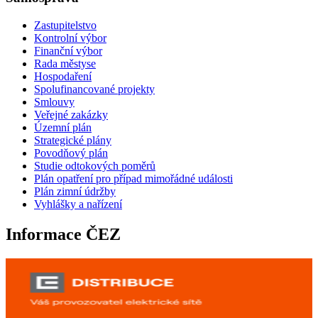
Zastupitelstvo
Kontrolní výbor
Finanční výbor
Rada městyse
Hospodaření
Spolufinancované projekty
Smlouvy
Veřejné zakázky
Územní plán
Strategické plány
Povodňový plán
Studie odtokových poměrů
Plán opatření pro případ mimořádné události
Plán zimní údržby
Vyhlášky a nařízení
Informace ČEZ