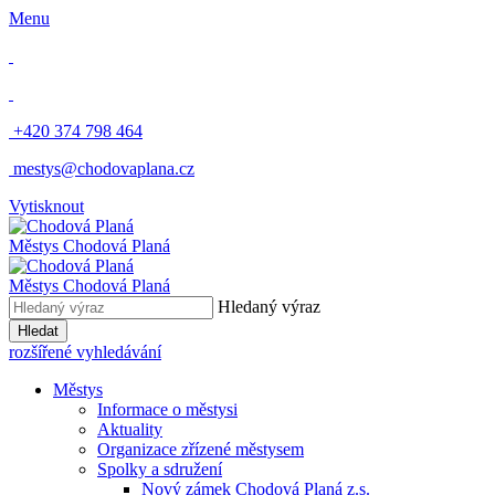
Menu
​
+420 374 798 464
​
mestys@chodovaplana.cz
Vytisknout
Městys Chodová Planá
Městys Chodová Planá
Hledaný výraz
Hledat
rozšířené vyhledávání
Městys
Informace o městysi
Aktuality
Organizace zřízené městysem
Spolky a sdružení
Nový zámek Chodová Planá z.s.