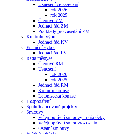
Usnesení ze zasedání
rok 2026
rok 2025
Členové ZM
Jednací řád ZM
Podklady pro zasedání ZM
Kontrolní výbor
Jednací řád KV
Finanční výbor
Jednací řád FV
Rada městyse
Členové RM
Usnesení
rok 2026
rok 2025
Jednací řád RM
Kulturní komise
Letopisecká komise
Hospodaření
Spolufinancované projekty
Smlouvy
Veřejnoprávní smlouvy - příspěvky
Veřejnoprávní smlouvy - ostatní
Ostatní smlouvy
Veřejné zakázky