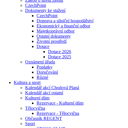
Zákon o střetu zájmu
CzechPoint
Dokumenty ke stažení
CzechPoint
Doprava a silniční hospodářství
Ekonomický a finanční odbor
Majetkoprávní odbor
Ostatní dokumenty
Životní prostředí
Dotace
Dotace 2026
Dotace 2025
Oznámení úřadu
Poplatky
Doručování
Různé
Kultura a sport
Kalendář akcí Chodová Planá
Kalendář akcí ostatní
Kulturní dům
Rezervace - Kulturní dům
Tělocvična
Rezervace - Tělocvična
Občasník REGENT
Sport