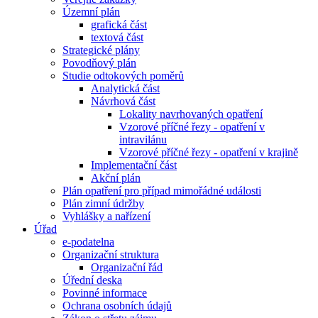
Územní plán
grafická část
textová část
Strategické plány
Povodňový plán
Studie odtokových poměrů
Analytická část
Návrhová část
Lokality navrhovaných opatření
Vzorové příčné řezy - opatření v
intravilánu
Vzorové příčné řezy - opatření v krajině
Implementační část
Akční plán
Plán opatření pro případ mimořádné události
Plán zimní údržby
Vyhlášky a nařízení
Úřad
e-podatelna
Organizační struktura
Organizační řád
Úřední deska
Povinné informace
Ochrana osobních údajů