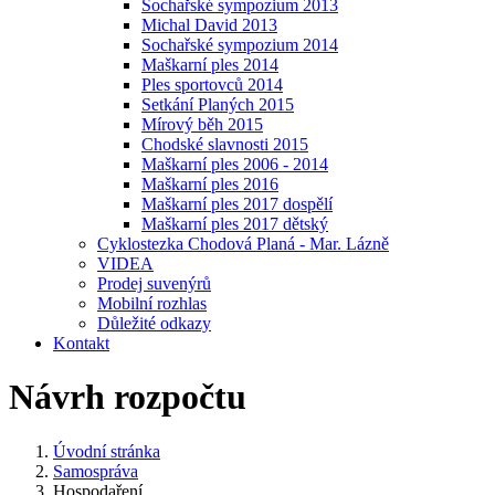
Sochařské sympozium 2013
Michal David 2013
Sochařské sympozium 2014
Maškarní ples 2014
Ples sportovců 2014
Setkání Planých 2015
Mírový běh 2015
Chodské slavnosti 2015
Maškarní ples 2006 - 2014
Maškarní ples 2016
Maškarní ples 2017 dospělí
Maškarní ples 2017 dětský
Cyklostezka Chodová Planá - Mar. Lázně
VIDEA
Prodej suvenýrů
Mobilní rozhlas
Důležité odkazy
Kontakt
Návrh rozpočtu
Úvodní stránka
Samospráva
Hospodaření