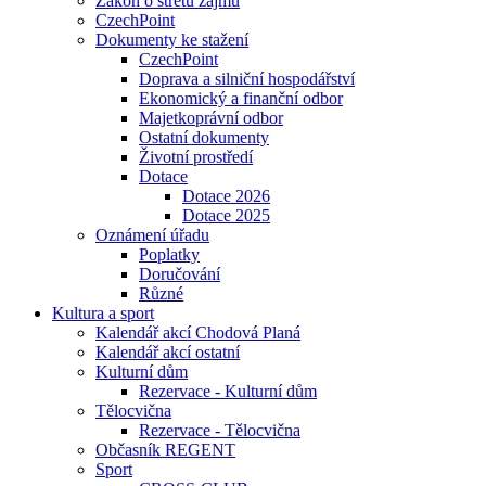
Zákon o střetu zájmu
CzechPoint
Dokumenty ke stažení
CzechPoint
Doprava a silniční hospodářství
Ekonomický a finanční odbor
Majetkoprávní odbor
Ostatní dokumenty
Životní prostředí
Dotace
Dotace 2026
Dotace 2025
Oznámení úřadu
Poplatky
Doručování
Různé
Kultura a sport
Kalendář akcí Chodová Planá
Kalendář akcí ostatní
Kulturní dům
Rezervace - Kulturní dům
Tělocvična
Rezervace - Tělocvična
Občasník REGENT
Sport