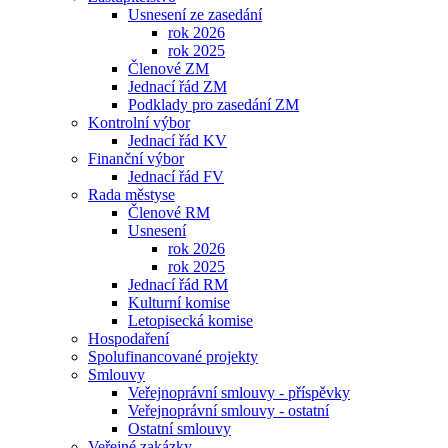
Usnesení ze zasedání
rok 2026
rok 2025
Členové ZM
Jednací řád ZM
Podklady pro zasedání ZM
Kontrolní výbor
Jednací řád KV
Finanční výbor
Jednací řád FV
Rada městyse
Členové RM
Usnesení
rok 2026
rok 2025
Jednací řád RM
Kulturní komise
Letopisecká komise
Hospodaření
Spolufinancované projekty
Smlouvy
Veřejnoprávní smlouvy - příspěvky
Veřejnoprávní smlouvy - ostatní
Ostatní smlouvy
Veřejné zakázky