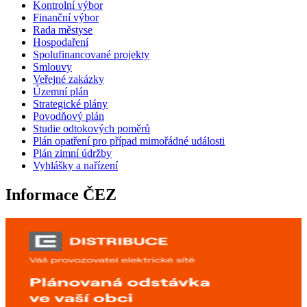
Kontrolní výbor
Finanční výbor
Rada městyse
Hospodaření
Spolufinancované projekty
Smlouvy
Veřejné zakázky
Územní plán
Strategické plány
Povodňový plán
Studie odtokových poměrů
Plán opatření pro případ mimořádné události
Plán zimní údržby
Vyhlášky a nařízení
Informace ČEZ