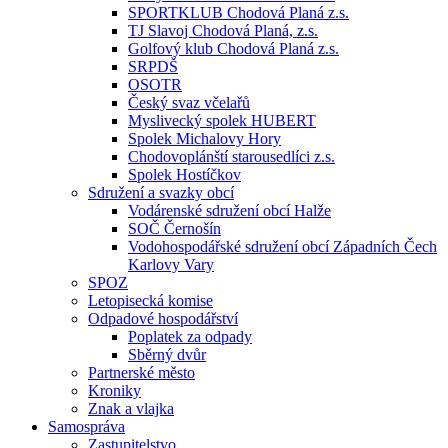
SPORTKLUB Chodová Planá z.s.
TJ Slavoj Chodová Planá, z.s.
Golfový klub Chodová Planá z.s.
SRPDŠ
OSOTR
Český svaz včelařů
Myslivecký spolek HUBERT
Spolek Michalovy Hory
Chodovoplánští starousedlíci z.s.
Spolek Hostíčkov
Sdružení a svazky obcí
Vodárenské sdružení obcí Halže
SOČ Černošín
Vodohospodářské sdružení obcí Západních Čech
Karlovy Vary
SPOZ
Letopisecká komise
Odpadové hospodářství
Poplatek za odpady
Sběrný dvůr
Partnerské město
Kroniky
Znak a vlajka
Samospráva
Zastupitelstvo