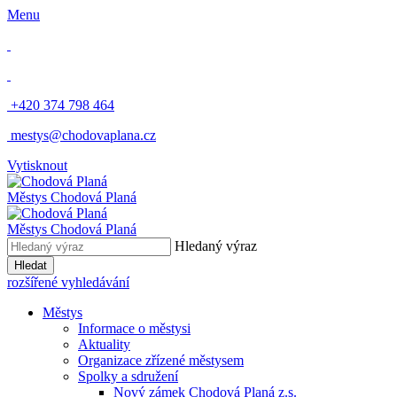
Menu
​
+420 374 798 464
​
mestys@chodovaplana.cz
Vytisknout
Městys Chodová Planá
Městys Chodová Planá
Hledaný výraz
Hledat
rozšířené vyhledávání
Městys
Informace o městysi
Aktuality
Organizace zřízené městysem
Spolky a sdružení
Nový zámek Chodová Planá z.s.