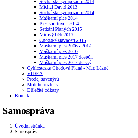
Sochařské sympozium 2013
Michal David 2013
Sochařské sympozium 2014
Maškarní ples 2014
Ples sportovců 2014
Setkání Planých 2015
Mírový běh 2015
Chodské slavnosti 2015
Maškarní ples 2006 - 2014
Maškarní ples 2016
Maškarní ples 2017 dospělí
Maškarní ples 2017 dětský
Cyklostezka Chodová Planá - Mar. Lázně
VIDEA
Prodej suvenýrů
Mobilní rozhlas
Důležité odkazy
Kontakt
Samospráva
Úvodní stránka
Samospráva