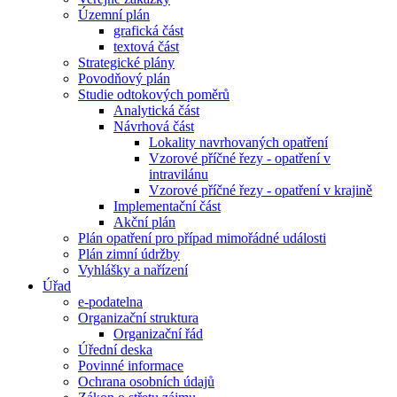
Územní plán
grafická část
textová část
Strategické plány
Povodňový plán
Studie odtokových poměrů
Analytická část
Návrhová část
Lokality navrhovaných opatření
Vzorové příčné řezy - opatření v
intravilánu
Vzorové příčné řezy - opatření v krajině
Implementační část
Akční plán
Plán opatření pro případ mimořádné události
Plán zimní údržby
Vyhlášky a nařízení
Úřad
e-podatelna
Organizační struktura
Organizační řád
Úřední deska
Povinné informace
Ochrana osobních údajů