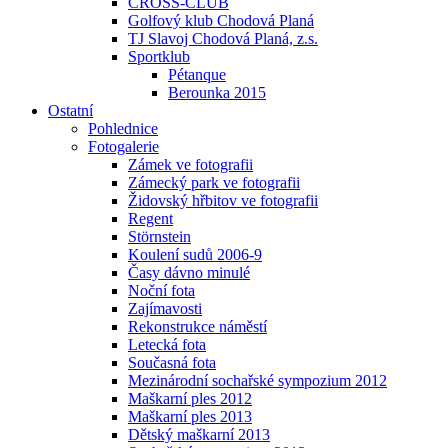
CROSS-CLUB
Golfový klub Chodová Planá
TJ Slavoj Chodová Planá, z.s.
Sportklub
Pétanque
Berounka 2015
Ostatní
Pohlednice
Fotogalerie
Zámek ve fotografii
Zámecký park ve fotografii
Židovský hřbitov ve fotografii
Regent
Störnstein
Koulení sudů 2006-9
Časy dávno minulé
Noční fota
Zajímavosti
Rekonstrukce náměstí
Letecká fota
Současná fota
Mezinárodní sochařské sympozium 2012
Maškarní ples 2012
Maškarní ples 2013
Dětský maškarní 2013