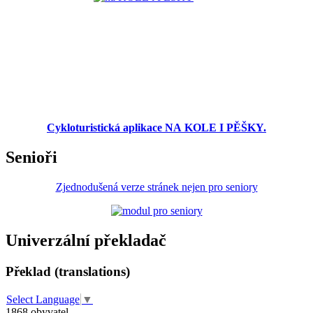
Cykloturistická aplikace NA KOLE I PĚŠKY.
Senioři
Zjednodušená verze stránek nejen pro seniory
Univerzální překladač
Překlad (translations)
Select Language
▼
1868
obyvatel