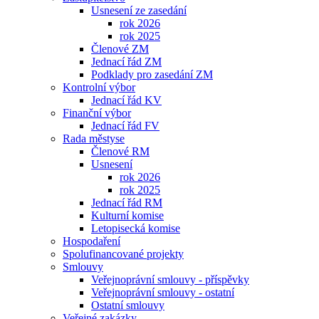
Usnesení ze zasedání
rok 2026
rok 2025
Členové ZM
Jednací řád ZM
Podklady pro zasedání ZM
Kontrolní výbor
Jednací řád KV
Finanční výbor
Jednací řád FV
Rada městyse
Členové RM
Usnesení
rok 2026
rok 2025
Jednací řád RM
Kulturní komise
Letopisecká komise
Hospodaření
Spolufinancované projekty
Smlouvy
Veřejnoprávní smlouvy - příspěvky
Veřejnoprávní smlouvy - ostatní
Ostatní smlouvy
Veřejné zakázky