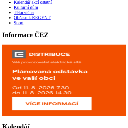
Kalendář akcí ostatní
Kulturní dům
Tělocvična
Občasník REGENT
Sport
Informace ČEZ
Kalendář