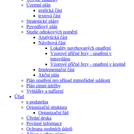
Územní plán
grafická část
textová část
Strategické plány
Povodňový plán
Studie odtokových poměrů
Analytická část
Návrhová část
Lokality navrhovaných opatření
Vzorové příčné řezy - opatření v
intravilánu
Vzorové příčné řezy - opatření v krajině
Implementační část
Akční plán
Plán opatření pro případ mimořádné události
Plán zimní údržby
Vyhlášky a nařízení
Úřad
e-podatelna
Organizační struktura
Organizační řád
Úřední deska
Povinné informace
Ochrana osobních údajů