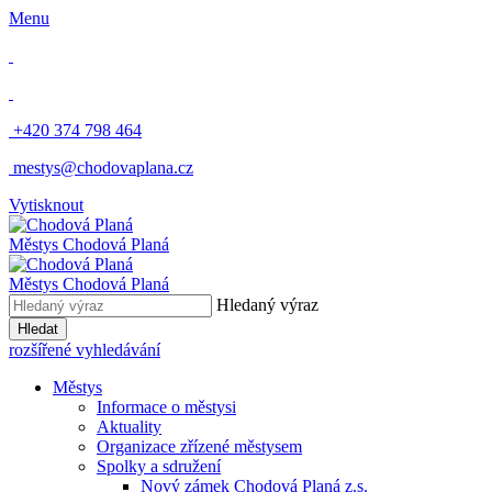
Menu
​
+420 374 798 464
​
mestys@chodovaplana.cz
Vytisknout
Městys Chodová Planá
Městys Chodová Planá
Hledaný výraz
Hledat
rozšířené vyhledávání
Městys
Informace o městysi
Aktuality
Organizace zřízené městysem
Spolky a sdružení
Nový zámek Chodová Planá z.s.