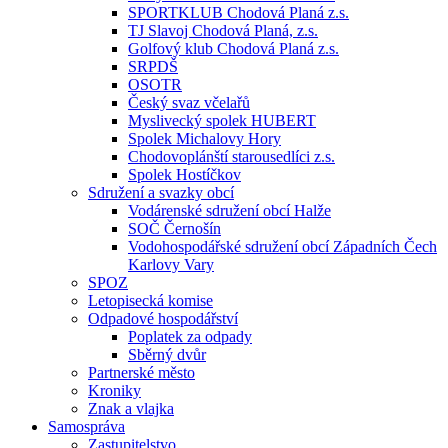
SPORTKLUB Chodová Planá z.s.
TJ Slavoj Chodová Planá, z.s.
Golfový klub Chodová Planá z.s.
SRPDŠ
OSOTR
Český svaz včelařů
Myslivecký spolek HUBERT
Spolek Michalovy Hory
Chodovoplánští starousedlíci z.s.
Spolek Hostíčkov
Sdružení a svazky obcí
Vodárenské sdružení obcí Halže
SOČ Černošín
Vodohospodářské sdružení obcí Západních Čech
Karlovy Vary
SPOZ
Letopisecká komise
Odpadové hospodářství
Poplatek za odpady
Sběrný dvůr
Partnerské město
Kroniky
Znak a vlajka
Samospráva
Zastupitelstvo