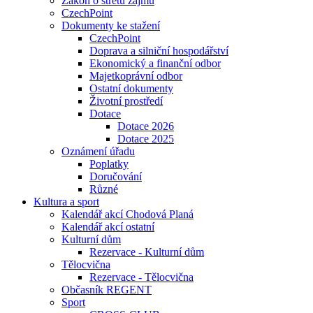
Zákon o střetu zájmu
CzechPoint
Dokumenty ke stažení
CzechPoint
Doprava a silniční hospodářství
Ekonomický a finanční odbor
Majetkoprávní odbor
Ostatní dokumenty
Životní prostředí
Dotace
Dotace 2026
Dotace 2025
Oznámení úřadu
Poplatky
Doručování
Různé
Kultura a sport
Kalendář akcí Chodová Planá
Kalendář akcí ostatní
Kulturní dům
Rezervace - Kulturní dům
Tělocvična
Rezervace - Tělocvična
Občasník REGENT
Sport