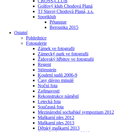
CROSS-CLUB
Golfový klub Chodová Planá
TJ Slavoj Chodová Planá, z.s.
Sportklub
Pétanque
Berounka 2015
Ostatní
Pohlednice
Fotogalerie
Zámek ve fotografii
Zámecký park ve fotografii
Židovský hřbitov ve fotografii
Regent
Störnstein
Koulení sudů 2006-9
Časy dávno minulé
Noční fota
Zajímavosti
Rekonstrukce náměstí
Letecká fota
Současná fota
Mezinárodní sochařské sympozium 2012
Maškarní ples 2012
Maškarní ples 2013
Dětský maškarní 2013