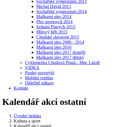
Sochařské sympozium 2013
Michal David 2013
Sochařské sympozium 2014
Maškarní ples 2014
Ples sportovců 2014
Setkání Planých 2015
Mírový běh 2015
Chodské slavnosti 2015
Maškarní ples 2006 - 2014
Maškarní ples 2016
Maškarní ples 2017 dospělí
Maškarní ples 2017 dětský
Cyklostezka Chodová Planá - Mar. Lázně
VIDEA
Prodej suvenýrů
Mobilní rozhlas
Důležité odkazy
Kontakt
Kalendář akcí ostatní
Úvodní stránka
Kultura a sport
Kalendář akcí ostatní