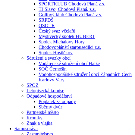
SPORTKLUB Chodová Planá z.s.
TJ Slavoj Chodová Planá, z.s.
Golfový klub Chodová Planá z.s.
SRPDŠ
OSOTR
Český svaz včelařů
Myslivecký spolek HUBERT
Spolek Michalovy Hory
Chodovoplánští starousedlíci z.s.
Spolek Hostíčkov
Sdružení a svazky obcí
Vodárenské sdružení obcí Halže
SOČ Černošín
Vodohospodářské sdružení obcí Západních Čech
Karlovy Vary
SPOZ
Letopisecká komise
Odpadové hospodářství
Poplatek za odpady
Sběrný dvůr
Partnerské město
Kroniky
Znak a vlajka
Samospráva
Zastupitelstvo