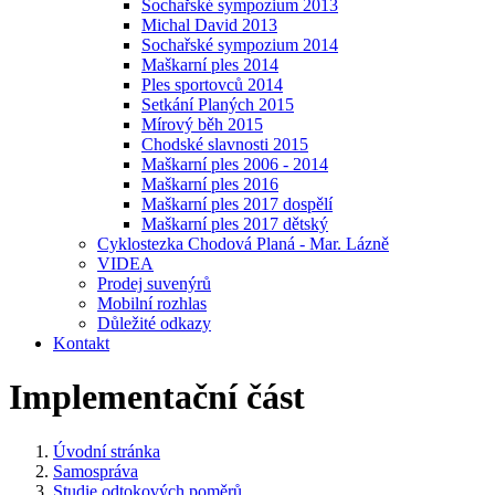
Sochařské sympozium 2013
Michal David 2013
Sochařské sympozium 2014
Maškarní ples 2014
Ples sportovců 2014
Setkání Planých 2015
Mírový běh 2015
Chodské slavnosti 2015
Maškarní ples 2006 - 2014
Maškarní ples 2016
Maškarní ples 2017 dospělí
Maškarní ples 2017 dětský
Cyklostezka Chodová Planá - Mar. Lázně
VIDEA
Prodej suvenýrů
Mobilní rozhlas
Důležité odkazy
Kontakt
Implementační část
Úvodní stránka
Samospráva
Studie odtokových poměrů