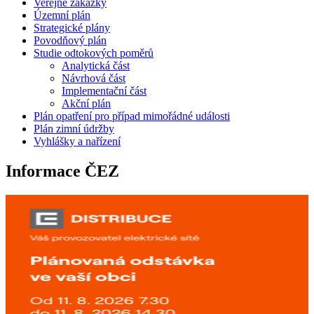
Veřejné zakázky
Územní plán
Strategické plány
Povodňový plán
Studie odtokových poměrů
Analytická část
Návrhová část
Implementační část
Akční plán
Plán opatření pro případ mimořádné události
Plán zimní údržby
Vyhlášky a nařízení
Informace ČEZ