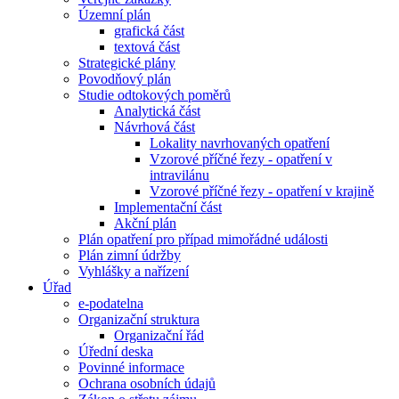
Územní plán
grafická část
textová část
Strategické plány
Povodňový plán
Studie odtokových poměrů
Analytická část
Návrhová část
Lokality navrhovaných opatření
Vzorové příčné řezy - opatření v
intravilánu
Vzorové příčné řezy - opatření v krajině
Implementační část
Akční plán
Plán opatření pro případ mimořádné události
Plán zimní údržby
Vyhlášky a nařízení
Úřad
e-podatelna
Organizační struktura
Organizační řád
Úřední deska
Povinné informace
Ochrana osobních údajů