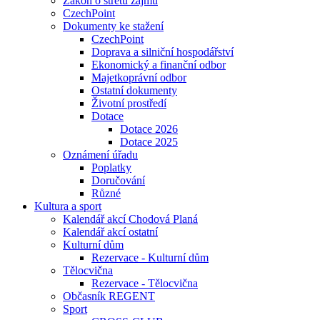
Zákon o střetu zájmu
CzechPoint
Dokumenty ke stažení
CzechPoint
Doprava a silniční hospodářství
Ekonomický a finanční odbor
Majetkoprávní odbor
Ostatní dokumenty
Životní prostředí
Dotace
Dotace 2026
Dotace 2025
Oznámení úřadu
Poplatky
Doručování
Různé
Kultura a sport
Kalendář akcí Chodová Planá
Kalendář akcí ostatní
Kulturní dům
Rezervace - Kulturní dům
Tělocvična
Rezervace - Tělocvična
Občasník REGENT
Sport