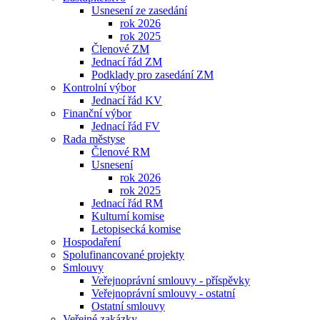
Usnesení ze zasedání
rok 2026
rok 2025
Členové ZM
Jednací řád ZM
Podklady pro zasedání ZM
Kontrolní výbor
Jednací řád KV
Finanční výbor
Jednací řád FV
Rada městyse
Členové RM
Usnesení
rok 2026
rok 2025
Jednací řád RM
Kulturní komise
Letopisecká komise
Hospodaření
Spolufinancované projekty
Smlouvy
Veřejnoprávní smlouvy - příspěvky
Veřejnoprávní smlouvy - ostatní
Ostatní smlouvy
Veřejné zakázky