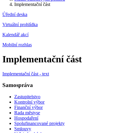
Implementační část
Úřední deska
Virtuální prohlídka
Kalendář akcí
Mobilní rozhlas
Implementační část
Implementační část - text
Samospráva
Zastupitelstvo
Kontrolní výbor
Finanční výbor
Rada městyse
Hospodaření
Spolufinancované projekty
Smlouvy