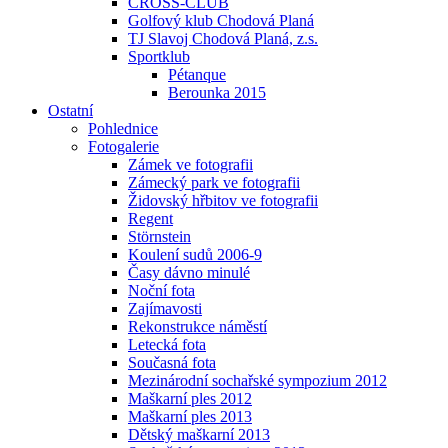
CROSS-CLUB
Golfový klub Chodová Planá
TJ Slavoj Chodová Planá, z.s.
Sportklub
Pétanque
Berounka 2015
Ostatní
Pohlednice
Fotogalerie
Zámek ve fotografii
Zámecký park ve fotografii
Židovský hřbitov ve fotografii
Regent
Störnstein
Koulení sudů 2006-9
Časy dávno minulé
Noční fota
Zajímavosti
Rekonstrukce náměstí
Letecká fota
Současná fota
Mezinárodní sochařské sympozium 2012
Maškarní ples 2012
Maškarní ples 2013
Dětský maškarní 2013