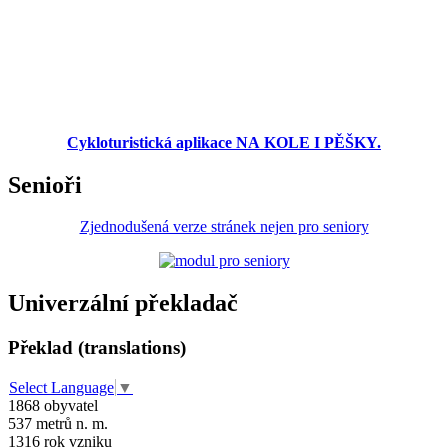
Cykloturistická aplikace NA KOLE I PĚŠKY.
Senioři
Zjednodušená verze stránek nejen pro seniory
Univerzální překladač
Překlad (translations)
Select Language
▼
1868
obyvatel
537
metrů n. m.
1316
rok vzniku