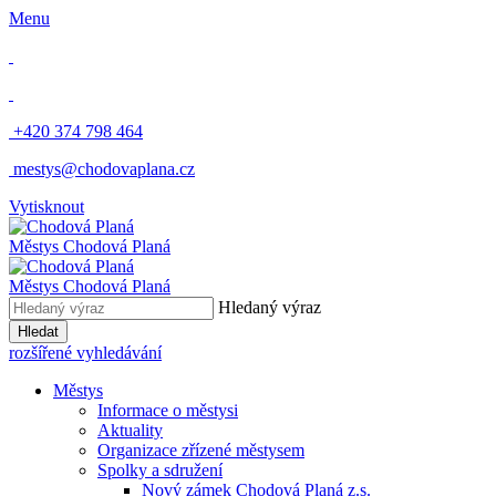
Menu
​
+420 374 798 464
​
mestys@chodovaplana.cz
Vytisknout
Městys Chodová Planá
Městys Chodová Planá
Hledaný výraz
Hledat
rozšířené vyhledávání
Městys
Informace o městysi
Aktuality
Organizace zřízené městysem
Spolky a sdružení
Nový zámek Chodová Planá z.s.