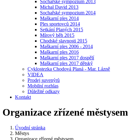
Sochařské sympozium 2013
Michal David 2013
Sochařské sympozium 2014
Maškarní ples 2014
Ples sportovců 2014
Setkání Planých 2015
Mírový běh 2015
Chodské slavnosti 2015
Maškarní ples 2006 - 2014
Maškarní ples 2016
Maškarní ples 2017 dospělí
Maškarní ples 2017 dětský
Cyklostezka Chodová Planá - Mar. Lázně
VIDEA
Prodej suvenýrů
Mobilní rozhlas
Důležité odkazy
Kontakt
Organizace zřízené městysem
Úvodní stránka
Městys
Organizace zřízené městysem