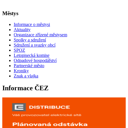
Městys
Informace o městysi
Aktuality
Organizace zřízené městysem
Spolky a sdružení
Sdružení a svazky obcí
SPOZ
Letopisecká komise
Odpadové hospodářství
Partnerské město
Kroniky
Znak a vlajka
Informace ČEZ