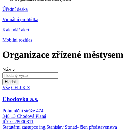
Úřední deska
Virtuální prohlídka
Kalendář akcí
Mobilní rozhlas
Organizace zřízené městysem
Název
Hledat
Vše
CH
J
K
Z
Chodovka a.s.
Pohraniční stráže 474
348 13 Chodová Planá
IČO : 28000811
Statutární zástupce ing.Stanislav Strnad- člen představenstva