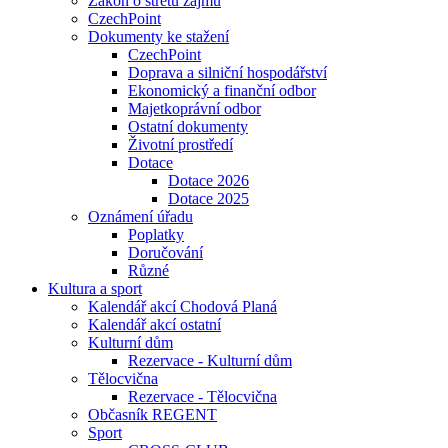
Zákon o střetu zájmu
CzechPoint
Dokumenty ke stažení
CzechPoint
Doprava a silniční hospodářství
Ekonomický a finanční odbor
Majetkoprávní odbor
Ostatní dokumenty
Životní prostředí
Dotace
Dotace 2026
Dotace 2025
Oznámení úřadu
Poplatky
Doručování
Různé
Kultura a sport
Kalendář akcí Chodová Planá
Kalendář akcí ostatní
Kulturní dům
Rezervace - Kulturní dům
Tělocvična
Rezervace - Tělocvična
Občasník REGENT
Sport