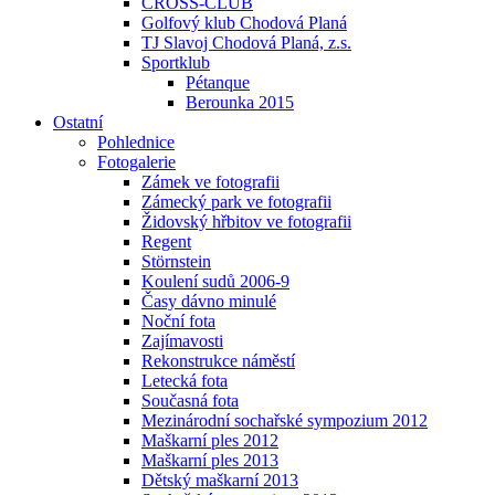
CROSS-CLUB
Golfový klub Chodová Planá
TJ Slavoj Chodová Planá, z.s.
Sportklub
Pétanque
Berounka 2015
Ostatní
Pohlednice
Fotogalerie
Zámek ve fotografii
Zámecký park ve fotografii
Židovský hřbitov ve fotografii
Regent
Störnstein
Koulení sudů 2006-9
Časy dávno minulé
Noční fota
Zajímavosti
Rekonstrukce náměstí
Letecká fota
Současná fota
Mezinárodní sochařské sympozium 2012
Maškarní ples 2012
Maškarní ples 2013
Dětský maškarní 2013