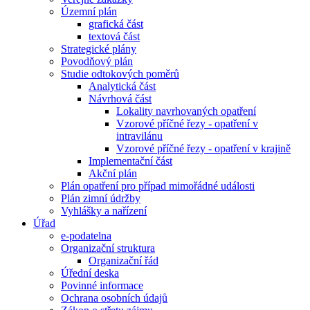
Územní plán
grafická část
textová část
Strategické plány
Povodňový plán
Studie odtokových poměrů
Analytická část
Návrhová část
Lokality navrhovaných opatření
Vzorové příčné řezy - opatření v
intravilánu
Vzorové příčné řezy - opatření v krajině
Implementační část
Akční plán
Plán opatření pro případ mimořádné události
Plán zimní údržby
Vyhlášky a nařízení
Úřad
e-podatelna
Organizační struktura
Organizační řád
Úřední deska
Povinné informace
Ochrana osobních údajů