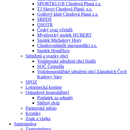
SPORTKLUB Chodová Planá z.s.
TJ Slavoj Chodová Planá, z.s.
Golfový klub Chodová Planá z.s.
SRPDŠ
OSOTR
Český svaz včelařů
Myslivecký spolek HUBERT
Spolek Michalovy Hory
Chodovoplánští starousedlíci z.s.
Spolek Hostíčkov
Sdružení a svazky obcí
Vodárenské sdružení obcí Halže
SOČ Černošín
Vodohospodářské sdružení obcí Západních Čech
Karlovy Vary
SPOZ
Letopisecká komise
Odpadové hospodářství
Poplatek za odpady
Sběrný dvůr
Partnerské město
Kroniky
Znak a vlajka
Samospráva
Zastupitelstvo