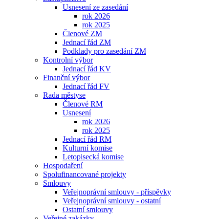
Usnesení ze zasedání
rok 2026
rok 2025
Členové ZM
Jednací řád ZM
Podklady pro zasedání ZM
Kontrolní výbor
Jednací řád KV
Finanční výbor
Jednací řád FV
Rada městyse
Členové RM
Usnesení
rok 2026
rok 2025
Jednací řád RM
Kulturní komise
Letopisecká komise
Hospodaření
Spolufinancované projekty
Smlouvy
Veřejnoprávní smlouvy - příspěvky
Veřejnoprávní smlouvy - ostatní
Ostatní smlouvy
Veřejné zakázky