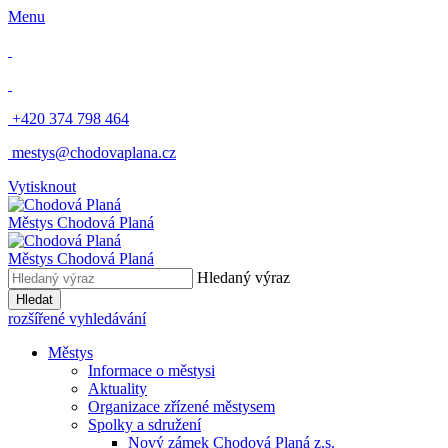
Menu
​
+420 374 798 464
​
mestys@chodovaplana.cz
Vytisknout
Městys Chodová Planá
Městys Chodová Planá
Hledaný výraz
Hledat
rozšířené vyhledávání
Městys
Informace o městysi
Aktuality
Organizace zřízené městysem
Spolky a sdružení
Nový zámek Chodová Planá z.s.