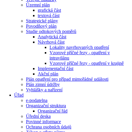
Územní plán
grafická část
textová část
Strategické plány
Povodňový plán
Studie odtokových poměrů
Analytická část
Návrhová část
Lokality navrhovaných opatření
Vzorové příčné řezy - opatření v
intravilánu
Vzorové příčné řezy - opatření v krajině
Implementační část
Akční plán
Plán opatření pro případ mimořádné události
Plán zimní údržby
Vyhlášky a nařízení
Úřad
e-podatelna
Organizační struktura
Organizační řád
Úřední deska
Povinné informace
Ochrana osobních údajů