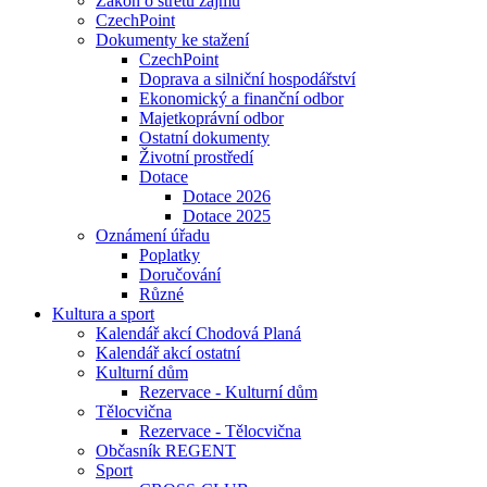
Zákon o střetu zájmu
CzechPoint
Dokumenty ke stažení
CzechPoint
Doprava a silniční hospodářství
Ekonomický a finanční odbor
Majetkoprávní odbor
Ostatní dokumenty
Životní prostředí
Dotace
Dotace 2026
Dotace 2025
Oznámení úřadu
Poplatky
Doručování
Různé
Kultura a sport
Kalendář akcí Chodová Planá
Kalendář akcí ostatní
Kulturní dům
Rezervace - Kulturní dům
Tělocvična
Rezervace - Tělocvična
Občasník REGENT
Sport