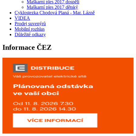
Maškarní ples 2017 dospělí
Maškarní ples 2017 dětský
Cyklostezka Chodová Planá - Mar. Lázně
VIDEA
Prodej suvenýrů
Mobilní rozhlas
Důležité odkazy
Informace ČEZ