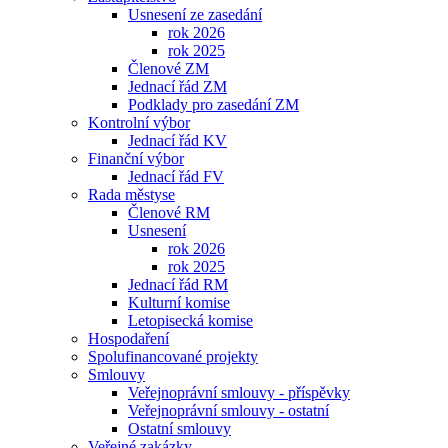
Usnesení ze zasedání
rok 2026
rok 2025
Členové ZM
Jednací řád ZM
Podklady pro zasedání ZM
Kontrolní výbor
Jednací řád KV
Finanční výbor
Jednací řád FV
Rada městyse
Členové RM
Usnesení
rok 2026
rok 2025
Jednací řád RM
Kulturní komise
Letopisecká komise
Hospodaření
Spolufinancované projekty
Smlouvy
Veřejnoprávní smlouvy - příspěvky
Veřejnoprávní smlouvy - ostatní
Ostatní smlouvy
Veřejné zakázky