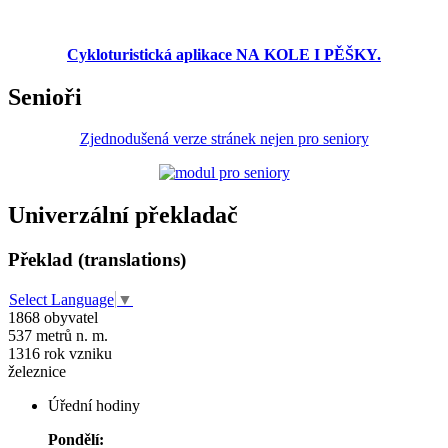
Cykloturistická aplikace NA KOLE I PĚŠKY.
Senioři
Zjednodušená verze stránek nejen pro seniory
Univerzální překladač
Překlad (translations)
Select Language
▼
1868
obyvatel
537
metrů n. m.
1316
rok vzniku
železnice
Úřední hodiny
Pondělí: