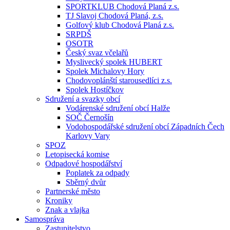
SPORTKLUB Chodová Planá z.s.
TJ Slavoj Chodová Planá, z.s.
Golfový klub Chodová Planá z.s.
SRPDŠ
OSOTR
Český svaz včelařů
Myslivecký spolek HUBERT
Spolek Michalovy Hory
Chodovoplánští starousedlíci z.s.
Spolek Hostíčkov
Sdružení a svazky obcí
Vodárenské sdružení obcí Halže
SOČ Černošín
Vodohospodářské sdružení obcí Západních Čech
Karlovy Vary
SPOZ
Letopisecká komise
Odpadové hospodářství
Poplatek za odpady
Sběrný dvůr
Partnerské město
Kroniky
Znak a vlajka
Samospráva
Zastupitelstvo