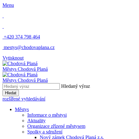
Menu
​
+420 374 798 464
​
mestys@chodovaplana.cz
Vytisknout
Městys Chodová Planá
Městys Chodová Planá
Hledaný výraz
Hledat
rozšířené vyhledávání
Městys
Informace o městysi
Aktuality
Organizace zřízené městysem
Spolky a sdružení
Nový zámek Chodová Planá z.s.