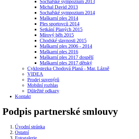
Sochařské sympozium 2013
Michal David 2013
Sochařské sympozium 2014
Maškarní ples 2014
Ples sportovců 2014
Setkání Planých 2015
Mírový běh 2015
Chodské slavnosti 2015
Maškarní ples 2006 - 2014
Maškarní ples 2016
Maškarní ples 2017 dospělí
Maškarní ples 2017 dětský
Cyklostezka Chodová Planá - Mar. Lázně
VIDEA
Prodej suvenýrů
Mobilní rozhlas
Důležité odkazy
Kontakt
Podpis partnerské smlouvy
Úvodní stránka
Ostatní
Fotogalerie