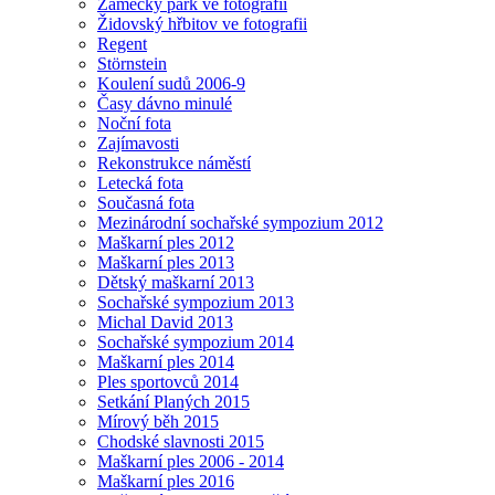
Zámecký park ve fotografii
Židovský hřbitov ve fotografii
Regent
Störnstein
Koulení sudů 2006-9
Časy dávno minulé
Noční fota
Zajímavosti
Rekonstrukce náměstí
Letecká fota
Současná fota
Mezinárodní sochařské sympozium 2012
Maškarní ples 2012
Maškarní ples 2013
Dětský maškarní 2013
Sochařské sympozium 2013
Michal David 2013
Sochařské sympozium 2014
Maškarní ples 2014
Ples sportovců 2014
Setkání Planých 2015
Mírový běh 2015
Chodské slavnosti 2015
Maškarní ples 2006 - 2014
Maškarní ples 2016