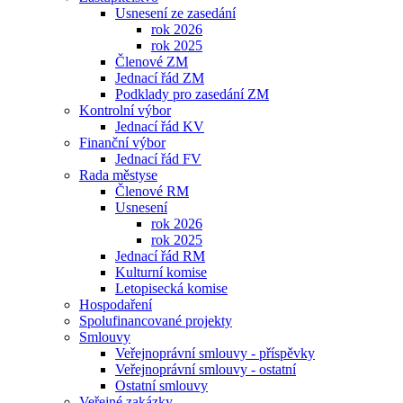
Usnesení ze zasedání
rok 2026
rok 2025
Členové ZM
Jednací řád ZM
Podklady pro zasedání ZM
Kontrolní výbor
Jednací řád KV
Finanční výbor
Jednací řád FV
Rada městyse
Členové RM
Usnesení
rok 2026
rok 2025
Jednací řád RM
Kulturní komise
Letopisecká komise
Hospodaření
Spolufinancované projekty
Smlouvy
Veřejnoprávní smlouvy - příspěvky
Veřejnoprávní smlouvy - ostatní
Ostatní smlouvy
Veřejné zakázky