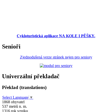
Cykloturistická aplikace NA KOLE I PĚŠKY.
Senioři
Zjednodušená verze stránek nejen pro seniory
Univerzální překladač
Překlad (translations)
Select Language
▼
1868
obyvatel
537
metrů n. m.
1316
rok vzniku