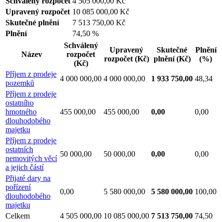
Schválený rozpočet
4 505 000,00 Kč
Upravený rozpočet
10 085 000,00 Kč
Skutečné plnění
7 513 750,00 Kč
Plnění
74,50 %
Schválený
Upravený
Skutečné
Plnění
Název
rozpočet
rozpočet
(Kč)
plnění
(Kč)
(%)
(Kč)
Příjem z prodeje
4 000 000,00
4 000 000,00
1 933 750,00
48,34
pozemků
Příjem z prodeje
ostatního
hmotného
455 000,00
455 000,00
0,00
0,00
dlouhodobého
majetku
Příjem z prodeje
ostatních
50 000,00
50 000,00
0,00
0,00
nemovitých věcí
a jejich částí
Přijaté dary na
pořízení
0,00
5 580 000,00
5 580 000,00
100,00
dlouhodobého
majetku
Celkem
4 505 000,00
10 085 000,00
7 513 750,00
74,50