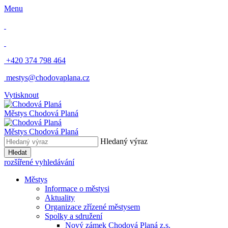
Menu
​
+420 374 798 464
​
mestys@chodovaplana.cz
Vytisknout
Městys Chodová Planá
Městys Chodová Planá
Hledaný výraz
Hledat
rozšířené vyhledávání
Městys
Informace o městysi
Aktuality
Organizace zřízené městysem
Spolky a sdružení
Nový zámek Chodová Planá z.s.