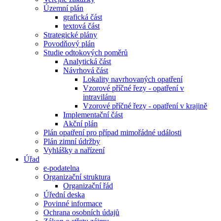
Územní plán
grafická část
textová část
Strategické plány
Povodňový plán
Studie odtokových poměrů
Analytická část
Návrhová část
Lokality navrhovaných opatření
Vzorové příčné řezy - opatření v
intravilánu
Vzorové příčné řezy - opatření v krajině
Implementační část
Akční plán
Plán opatření pro případ mimořádné události
Plán zimní údržby
Vyhlášky a nařízení
Úřad
e-podatelna
Organizační struktura
Organizační řád
Úřední deska
Povinné informace
Ochrana osobních údajů