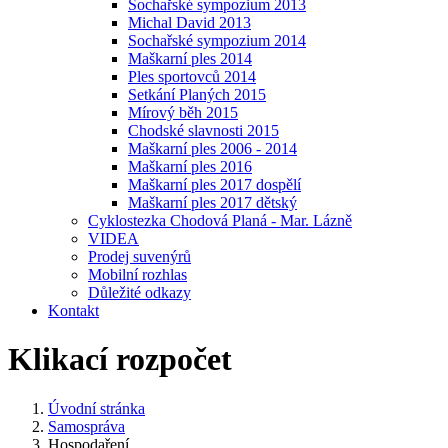
Sochařské sympozium 2013
Michal David 2013
Sochařské sympozium 2014
Maškarní ples 2014
Ples sportovců 2014
Setkání Planých 2015
Mírový běh 2015
Chodské slavnosti 2015
Maškarní ples 2006 - 2014
Maškarní ples 2016
Maškarní ples 2017 dospělí
Maškarní ples 2017 dětský
Cyklostezka Chodová Planá - Mar. Lázně
VIDEA
Prodej suvenýrů
Mobilní rozhlas
Důležité odkazy
Kontakt
Klikací rozpočet
Úvodní stránka
Samospráva
Hospodaření