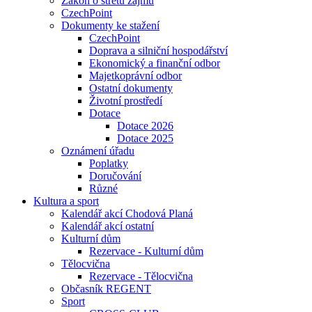
Zákon o střetu zájmu
CzechPoint
Dokumenty ke stažení
CzechPoint
Doprava a silniční hospodářství
Ekonomický a finanční odbor
Majetkoprávní odbor
Ostatní dokumenty
Životní prostředí
Dotace
Dotace 2026
Dotace 2025
Oznámení úřadu
Poplatky
Doručování
Různé
Kultura a sport
Kalendář akcí Chodová Planá
Kalendář akcí ostatní
Kulturní dům
Rezervace - Kulturní dům
Tělocvična
Rezervace - Tělocvična
Občasník REGENT
Sport