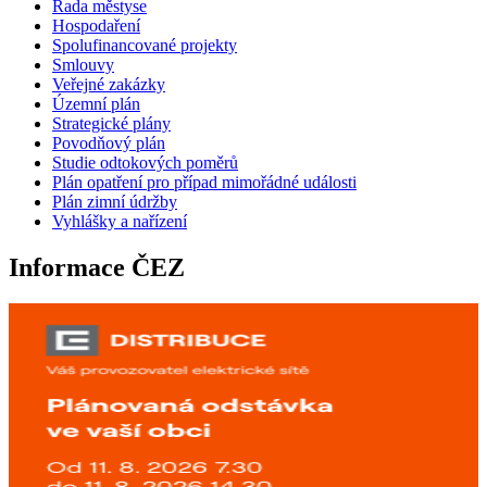
Rada městyse
Hospodaření
Spolufinancované projekty
Smlouvy
Veřejné zakázky
Územní plán
Strategické plány
Povodňový plán
Studie odtokových poměrů
Plán opatření pro případ mimořádné události
Plán zimní údržby
Vyhlášky a nařízení
Informace ČEZ