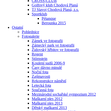
CROSS-CLUB
Golfový klub Chodová Planá
TJ Slavoj Chodová Planá, z.s.
Sportklub
Pétanque
Berounka 2015
Ostatní
Pohlednice
Fotogalerie
Zámek ve fotografii
Zámecký park ve fotografii
Židovský hřbitov ve fotografii
Regent
Störnstein
Koulení sudů 2006-9
Časy dávno minulé
Noční fota
Zajímavosti
Rekonstrukce náměstí
Letecká fota
Současná fota
Mezinárodní sochařské sympozium 2012
Maškarní ples 2012
Maškarní ples 2013
Dětský maškarní 2013