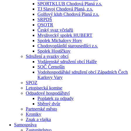
SPORTKLUB Chodová Planá z.s.
TJ Slavoj Chodová Planá, z.s.
Golfový klub Chodová Planá z.s.
SRPDŠ
OSOTR
Český svaz včelařů
Myslivecký spolek HUBERT
Spolek Michalovy Hory
Chodovoplánští starousedlíci z.s.
Spolek Hostíčkov
Sdružení a svazky obcí
Vodárenské sdružení obcí Halže
SOČ Černošín
Vodohospodářské sdružení obcí Západních Čech
Karlovy Vary
SPOZ
Letopisecká komise
Odpadové hospodářství
Poplatek za odpady
Sběrný dvůr
Partnerské město
Kroniky
Znak a vlajka
Samospráva
Zastupitelstvo