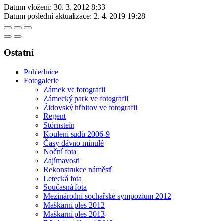
Datum vložení:
30. 3. 2012 8:33
Datum poslední aktualizace:
2. 4. 2019 19:28
Ostatní
Pohlednice
Fotogalerie
Zámek ve fotografii
Zámecký park ve fotografii
Židovský hřbitov ve fotografii
Regent
Störnstein
Koulení sudů 2006-9
Časy dávno minulé
Noční fota
Zajímavosti
Rekonstrukce náměstí
Letecká fota
Současná fota
Mezinárodní sochařské sympozium 2012
Maškarní ples 2012
Maškarní ples 2013