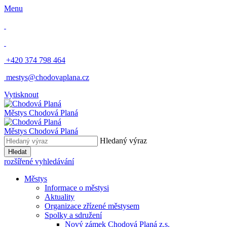
Menu
​
+420 374 798 464
​
mestys@chodovaplana.cz
Vytisknout
Městys Chodová Planá
Městys Chodová Planá
Hledaný výraz
Hledat
rozšířené vyhledávání
Městys
Informace o městysi
Aktuality
Organizace zřízené městysem
Spolky a sdružení
Nový zámek Chodová Planá z.s.