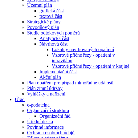
Územní plán
grafická část
textová část
Strategické plány
Povodňový plán
Studie odtokových poměrů
Analytická část
Návrhová část
Lokality navrhovaných opatření
Vzorové příčné řezy - opatření v
intravilánu
Vzorové příčné řezy - opatření v krajině
Implementační část
Akční plán
Plán opatření pro případ mimořádné události
Plán zimní údržby
Vyhlášky a nařízení
Úřad
e-podatelna
Organizační struktura
Organizační řád
Úřední deska
Povinné informace
Ochrana osobních údajů