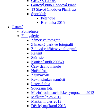
CROSS-CLUB
Golfový klub Chodová Planá
TJ Slavoj Chodová Planá, z.s.
Sportklub
Pétanque
Berounka 2015
Ostatní
Pohlednice
Fotogalerie
Zámek ve fotografii
Zámecký park ve fotografii
Židovský hřbitov ve fotografii
Regent
Störnstein
Koulení sudů 2006-9
Časy dávno minulé
Noční fota
Zajímavosti
Rekonstrukce náměstí
Letecká fota
Současná fota
Mezinárodní sochařské sympozium 2012
Maškarní ples 2012
Maškarní ples 2013
Dětský maškarní 2013