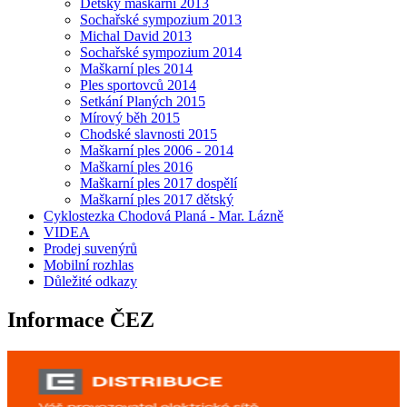
Dětský maškarní 2013
Sochařské sympozium 2013
Michal David 2013
Sochařské sympozium 2014
Maškarní ples 2014
Ples sportovců 2014
Setkání Planých 2015
Mírový běh 2015
Chodské slavnosti 2015
Maškarní ples 2006 - 2014
Maškarní ples 2016
Maškarní ples 2017 dospělí
Maškarní ples 2017 dětský
Cyklostezka Chodová Planá - Mar. Lázně
VIDEA
Prodej suvenýrů
Mobilní rozhlas
Důležité odkazy
Informace ČEZ