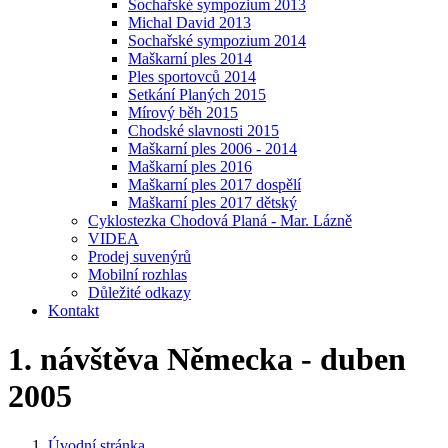
Sochařské sympozium 2013
Michal David 2013
Sochařské sympozium 2014
Maškarní ples 2014
Ples sportovců 2014
Setkání Planých 2015
Mírový běh 2015
Chodské slavnosti 2015
Maškarní ples 2006 - 2014
Maškarní ples 2016
Maškarní ples 2017 dospělí
Maškarní ples 2017 dětský
Cyklostezka Chodová Planá - Mar. Lázně
VIDEA
Prodej suvenýrů
Mobilní rozhlas
Důležité odkazy
Kontakt
1. návštěva Německa - duben
2005
Úvodní stránka