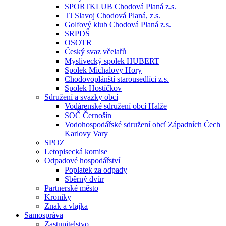
SPORTKLUB Chodová Planá z.s.
TJ Slavoj Chodová Planá, z.s.
Golfový klub Chodová Planá z.s.
SRPDŠ
OSOTR
Český svaz včelařů
Myslivecký spolek HUBERT
Spolek Michalovy Hory
Chodovoplánští starousedlíci z.s.
Spolek Hostíčkov
Sdružení a svazky obcí
Vodárenské sdružení obcí Halže
SOČ Černošín
Vodohospodářské sdružení obcí Západních Čech
Karlovy Vary
SPOZ
Letopisecká komise
Odpadové hospodářství
Poplatek za odpady
Sběrný dvůr
Partnerské město
Kroniky
Znak a vlajka
Samospráva
Zastupitelstvo