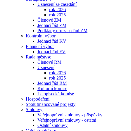
Usnesení ze zasedání
rok 2026
rok 2025
Členové ZM
Jednací řád ZM
Podklady pro zasedání ZM
Kontrolní výbor
Jednací řád KV
Finanční výbor
Jednací řád FV
Rada městyse
Členové RM
Usnesení
rok 2026
rok 2025
Jednací řád RM
Kulturní komise
Letopisecká komise
Hospodaření
Spolufinancované projekty
Smlouvy
Veřejnoprávní smlouvy - příspěvky
Veřejnoprávní smlouvy - ostatní
Ostatní smlouvy
Veřejné zakázky