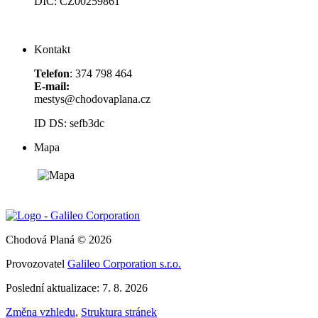
DIČ: CZ00259861
Kontakt
Telefon
: 374 798 464
E-mail:
mestys@chodovaplana.cz
ID DS: sefb3dc
Mapa
Chodová Planá © 2026
Provozovatel
Galileo Corporation s.r.o.
Poslední aktualizace: 7. 8. 2026
Změna vzhledu
,
Struktura stránek