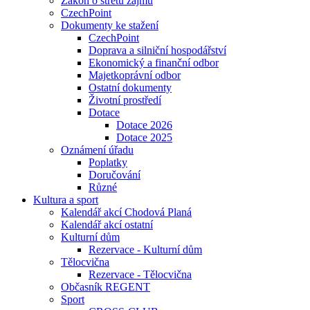
Zákon o střetu zájmu
CzechPoint
Dokumenty ke stažení
CzechPoint
Doprava a silniční hospodářství
Ekonomický a finanční odbor
Majetkoprávní odbor
Ostatní dokumenty
Životní prostředí
Dotace
Dotace 2026
Dotace 2025
Oznámení úřadu
Poplatky
Doručování
Různé
Kultura a sport
Kalendář akcí Chodová Planá
Kalendář akcí ostatní
Kulturní dům
Rezervace - Kulturní dům
Tělocvična
Rezervace - Tělocvična
Občasník REGENT
Sport