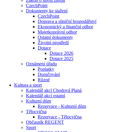
Zákon o střetu zájmu
CzechPoint
Dokumenty ke stažení
CzechPoint
Doprava a silniční hospodářství
Ekonomický a finanční odbor
Majetkoprávní odbor
Ostatní dokumenty
Životní prostředí
Dotace
Dotace 2026
Dotace 2025
Oznámení úřadu
Poplatky
Doručování
Různé
Kultura a sport
Kalendář akcí Chodová Planá
Kalendář akcí ostatní
Kulturní dům
Rezervace - Kulturní dům
Tělocvična
Rezervace - Tělocvična
Občasník REGENT
Sport