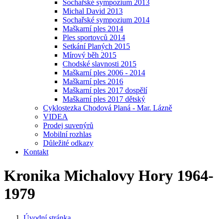
Sochařské sympozium 2013
Michal David 2013
Sochařské sympozium 2014
Maškarní ples 2014
Ples sportovců 2014
Setkání Planých 2015
Mírový běh 2015
Chodské slavnosti 2015
Maškarní ples 2006 - 2014
Maškarní ples 2016
Maškarní ples 2017 dospělí
Maškarní ples 2017 dětský
Cyklostezka Chodová Planá - Mar. Lázně
VIDEA
Prodej suvenýrů
Mobilní rozhlas
Důležité odkazy
Kontakt
Kronika Michalovy Hory 1964-
1979
Úvodní stránka