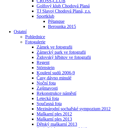
CROSS-CLUB
Golfový klub Chodová Planá
TJ Slavoj Chodová Planá, z.s.
Sportklub
Pétanque
Berounka 2015
Ostatní
Pohlednice
Fotogalerie
Zámek ve fotografii
Zámecký park ve fotografii
Židovský hřbitov ve fotografii
Regent
Störnstein
Koulení sudů 2006-9
Časy dávno minulé
Noční fota
Zajímavosti
Rekonstrukce náměstí
Letecká fota
Současná fota
Mezinárodní sochařské sympozium 2012
Maškarní ples 2012
Maškarní ples 2013
Dětský maškarní 2013