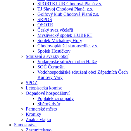
SPORTKLUB Chodová Planá z.s.
TJ Slavoj Chodová Planá, z.s.
Golfový klub Chodová Planá z.s.
SRPDŠ
OSOTR
Český svaz včelařů
Myslivecký spolek HUBERT
Spolek Michalovy Hory
Chodovoplánští starousedlíci z.s.
Spolek Hostíčkov
Sdružení a svazky obcí
Vodárenské sdružení obcí Halže
SOČ Černošín
Vodohospodářské sdružení obcí Západních Čech
Karlovy Vary
SPOZ
Letopisecká komise
Odpadové hospodářství
Poplatek za odpady
Sběrný dvůr
Partnerské město
Kroniky
Znak a vlajka
Samospráva
Zastupitelstvo