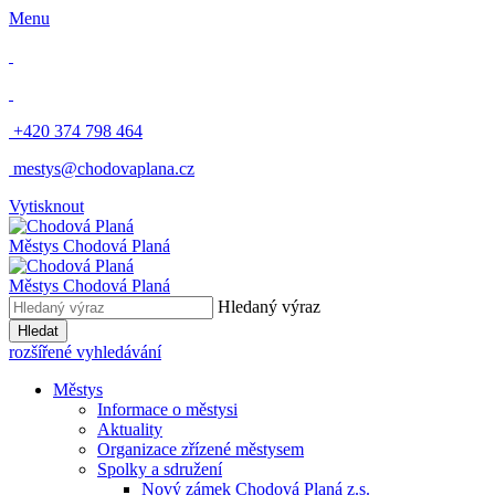
Menu
​
+420 374 798 464
​
mestys@chodovaplana.cz
Vytisknout
Městys Chodová Planá
Městys Chodová Planá
Hledaný výraz
Hledat
rozšířené vyhledávání
Městys
Informace o městysi
Aktuality
Organizace zřízené městysem
Spolky a sdružení
Nový zámek Chodová Planá z.s.