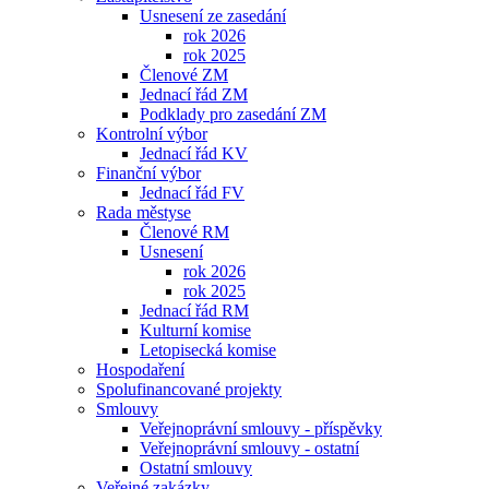
Usnesení ze zasedání
rok 2026
rok 2025
Členové ZM
Jednací řád ZM
Podklady pro zasedání ZM
Kontrolní výbor
Jednací řád KV
Finanční výbor
Jednací řád FV
Rada městyse
Členové RM
Usnesení
rok 2026
rok 2025
Jednací řád RM
Kulturní komise
Letopisecká komise
Hospodaření
Spolufinancované projekty
Smlouvy
Veřejnoprávní smlouvy - příspěvky
Veřejnoprávní smlouvy - ostatní
Ostatní smlouvy
Veřejné zakázky