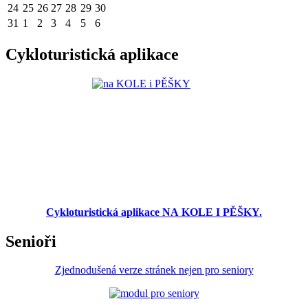
24
25
26
27
28
29
30
31
1
2
3
4
5
6
Cykloturistická aplikace
Cykloturistická aplikace NA KOLE I PĚŠKY.
Senioři
Zjednodušená verze stránek nejen pro seniory