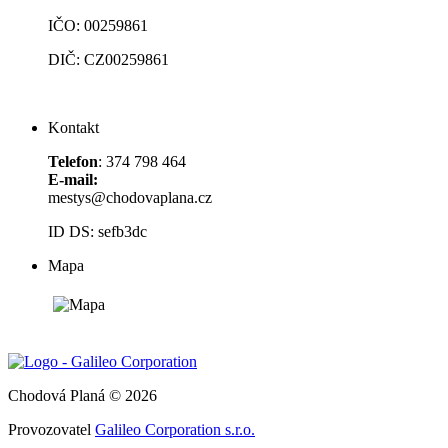
IČO: 00259861
DIČ: CZ00259861
Kontakt
Telefon
: 374 798 464
E-mail:
mestys@chodovaplana.cz
ID DS: sefb3dc
Mapa
Chodová Planá © 2026
Provozovatel
Galileo Corporation s.r.o.