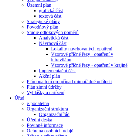
Územní plán
grafická část
textová část
Strategické plány
Povodňový plán
Studie odtokových poměrů
Analytická část
Návrhová část
Lokality navrhovaných opatření
Vzorové příčné řezy - opatření v
intravilánu
Vzorové příčné řezy - opatření v krajině
Implementační část
Akční plán
Plán opatření pro případ mimořádné události
Plán zimní údržby
Vyhlášky a nařízení
Úřad
e-podatelna
Organizační struktura
Organizační řád
Úřední deska
Povinné informace
Ochrana osobních údajů