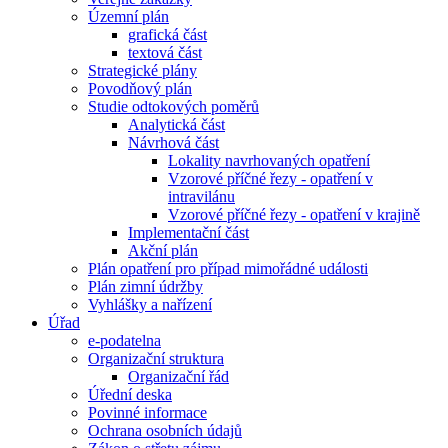
Územní plán
grafická část
textová část
Strategické plány
Povodňový plán
Studie odtokových poměrů
Analytická část
Návrhová část
Lokality navrhovaných opatření
Vzorové příčné řezy - opatření v
intravilánu
Vzorové příčné řezy - opatření v krajině
Implementační část
Akční plán
Plán opatření pro případ mimořádné události
Plán zimní údržby
Vyhlášky a nařízení
Úřad
e-podatelna
Organizační struktura
Organizační řád
Úřední deska
Povinné informace
Ochrana osobních údajů