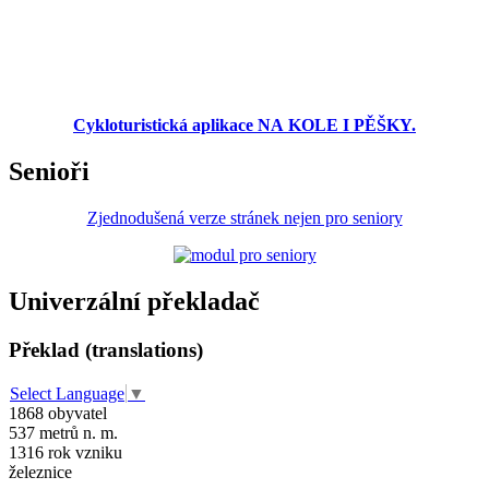
Cykloturistická aplikace NA KOLE I PĚŠKY.
Senioři
Zjednodušená verze stránek nejen pro seniory
Univerzální překladač
Překlad (translations)
Select Language
▼
1868
obyvatel
537
metrů n. m.
1316
rok vzniku
železnice