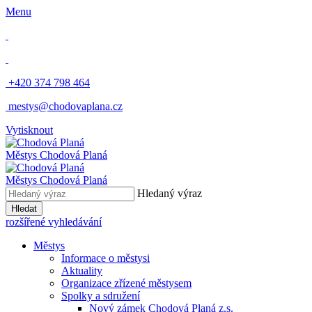
Menu
​
+420 374 798 464
​
mestys@chodovaplana.cz
Vytisknout
Městys Chodová Planá
Městys Chodová Planá
Hledaný výraz
Hledat
rozšířené vyhledávání
Městys
Informace o městysi
Aktuality
Organizace zřízené městysem
Spolky a sdružení
Nový zámek Chodová Planá z.s.