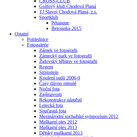
CROSS-CLUB
Golfový klub Chodová Planá
TJ Slavoj Chodová Planá, z.s.
Sportklub
Pétanque
Berounka 2015
Ostatní
Pohlednice
Fotogalerie
Zámek ve fotografii
Zámecký park ve fotografii
Židovský hřbitov ve fotografii
Regent
Störnstein
Koulení sudů 2006-9
Časy dávno minulé
Noční fota
Zajímavosti
Rekonstrukce náměstí
Letecká fota
Současná fota
Mezinárodní sochařské sympozium 2012
Maškarní ples 2012
Maškarní ples 2013
Dětský maškarní 2013