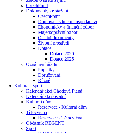
Zákon o střetu zájmu
CzechPoint
Dokumenty ke stažení
CzechPoint
Doprava a silniční hospodářství
Ekonomický a finanční odbor
Majetkoprávní odbor
Ostatní dokumenty
Životní prostředí
Dotace
Dotace 2026
Dotace 2025
Oznámení úřadu
Poplatky
Doručování
Různé
Kultura a sport
Kalendář akcí Chodová Planá
Kalendář akcí ostatní
Kulturní dům
Rezervace - Kulturní dům
Tělocvična
Rezervace - Tělocvična
Občasník REGENT
Sport