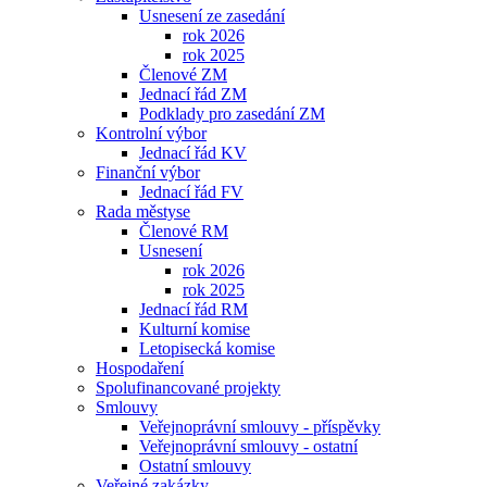
Usnesení ze zasedání
rok 2026
rok 2025
Členové ZM
Jednací řád ZM
Podklady pro zasedání ZM
Kontrolní výbor
Jednací řád KV
Finanční výbor
Jednací řád FV
Rada městyse
Členové RM
Usnesení
rok 2026
rok 2025
Jednací řád RM
Kulturní komise
Letopisecká komise
Hospodaření
Spolufinancované projekty
Smlouvy
Veřejnoprávní smlouvy - příspěvky
Veřejnoprávní smlouvy - ostatní
Ostatní smlouvy
Veřejné zakázky