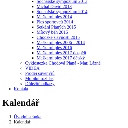
Sochařské sympozium 2013
Michal David 2013
Sochařské sympozium 2014
Maškarní ples 2014
Ples sportovců 2014
Setkání Planých 2015
Mírový běh 2015
Chodské slavnosti 2015
Maškarní ples 2006 - 2014
Maškarní ples 2016
Maškarní ples 2017 dospělí
Maškarní ples 2017 dětský
Cyklostezka Chodová Planá - Mar. Lázně
VIDEA
Prodej suvenýrů
Mobilní rozhlas
Důležité odkazy
Kontakt
Kalendář
Úvodní stránka
Kalendář